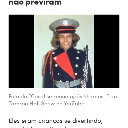
não previram
Foto de “Casal se reúne após 55 anos…” do
Tamron Hall Show no YouTube
Eles eram crianças se divertindo,